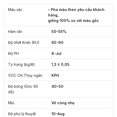
Màu sắc
– Pha màu theo yêu cầu khách
hàng,
giống 100% so với màu gốc
Hàm rắn
50-55%
Độ nhớt Kreb (KU)
85-90
Độ PH
8-Jul
Tỷ trọng (kg/lit)
1,3 ± 0,05
VOC Chì Thủy ngân
KPH
Độ bóng (Góc 60
40-50
độ)
Mùi
Vô cùng nhẹ
Độ phủ lý thuyết
10-Aug