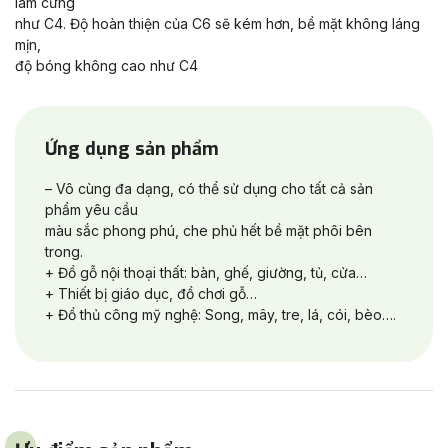
làm cứng
như C4. Độ hoàn thiện của C6 sẽ kém hơn, bề mặt không láng
mịn,
độ bóng không cao như C4
Ứng dụng sản phẩm
– Vô cùng đa dạng, có thể sử dụng cho tất cả sản
phẩm yêu cầu
màu sắc phong phú, che phủ hết bề mặt phôi bên
trong.
+ Đồ gỗ nội thoại thất: bàn, ghế, giường, tủ, cửa…
+ Thiết bị giáo dục, đồ chơi gỗ…
+ Đồ thủ công mỹ nghệ: Song, mây, tre, lá, cói, bèo….