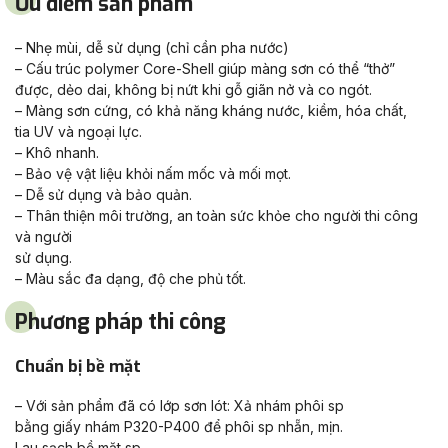
Ưu điểm sản phẩm
– Nhẹ mùi, dễ sử dụng (chỉ cần pha nước)
– Cấu trúc polymer Core-Shell giúp màng sơn có thể “thở”
được, dẻo dai, không bị nứt khi gỗ giãn nở và co ngót.
– Màng sơn cứng, có khả năng kháng nước, kiềm, hóa chất,
tia UV và ngoại lực.
– Khô nhanh.
– Bảo vệ vật liệu khỏi nấm mốc và mối mọt.
– Dễ sử dụng và bảo quản.
– Thân thiện môi trường, an toàn sức khỏe cho người thi công
và người
sử dụng.
– Màu sắc đa dạng, độ che phủ tốt.
Phương pháp thi công
Chuẩn bị bề mặt
– Với sản phẩm đã có lớp sơn lót: Xả nhám phôi sp
bằng giấy nhám P320-P400 để phôi sp nhẵn, mịn.
Lau sạch bề mặt sp.